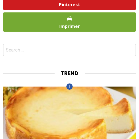
Pinterest
Imprimer
Search
for:
TREND