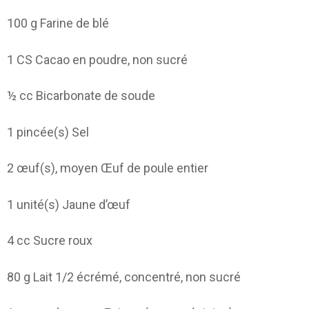
100
g Farine de blé
1
CS Cacao en poudre, non sucré
½ cc Bicarbonate de soude
1
pincée(s) Sel
2
œuf(s), moyen Œuf de poule entier
1
unité(s) Jaune d’œuf
4
cc Sucre roux
80
g Lait 1/2 écrémé, concentré, non sucré