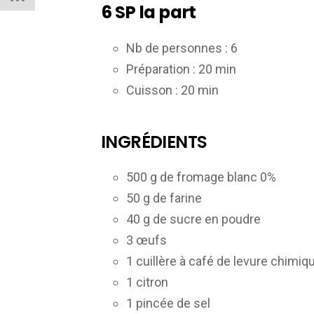
6 SP la part
Nb de personnes :
6
Préparation :
20 min
Cuisson :
20 min
INGRÉDIENTS
500 g de fromage blanc 0%
50 g de farine
40 g de sucre en poudre
3 œufs
1 cuillère à café de levure chimiq
1 citron
1 pincée de sel