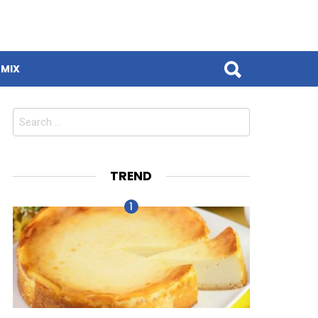
MIX
Search
for:
TREND