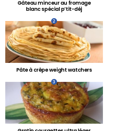
Gâteau minceur au fromage
blanc spécial p’tit-déj
Pâte à crêpe weight watchers
Gratin courgettes ultra léger