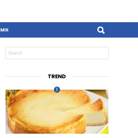
MIX
Search
for:
TREND