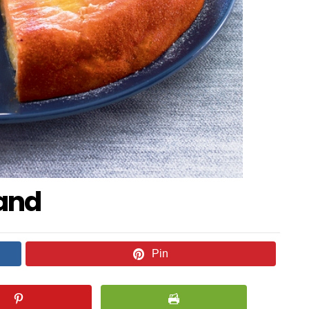
and
Pin