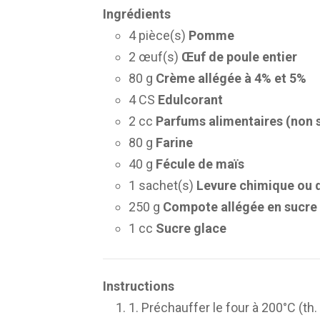
Ingrédients
4 pièce(s)
Pomme
2 œuf(s)
Œuf de poule entier
80 g
Crème allégée à 4% et 5%
4 CS
Edulcorant
2 cc
Parfums alimentaires (non 
80 g
Farine
40 g
Fécule de maïs
1 sachet(s)
Levure chimique ou 
250 g
Compote allégée en sucre
1 cc
Sucre glace
Instructions
1. Préchauffer le four à 200°C (th. 