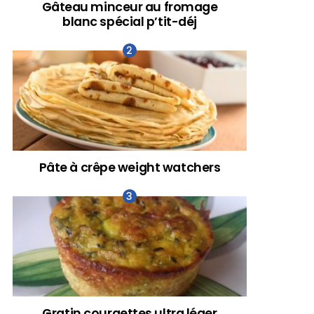
Gâteau minceur au fromage
blanc spécial p’tit-déj
Pâte à crêpe weight watchers
Gratin courgettes ultra léger