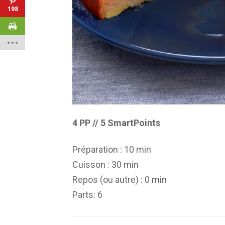
198
4 PP // 5 SmartPoints
Préparation :
10 min
Cuisson :
30 min
Repos (ou autre) :
0 min
Parts
: 6