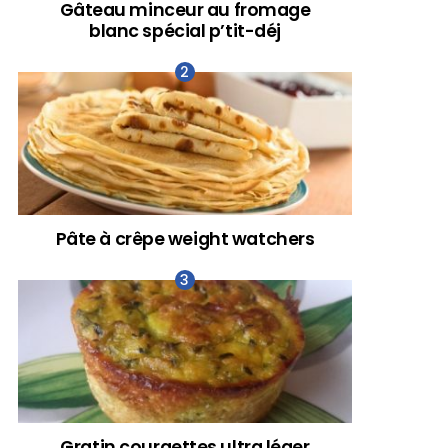
Gâteau minceur au fromage
blanc spécial p’tit-déj
Pâte à crêpe weight watchers
Gratin courgettes ultra léger