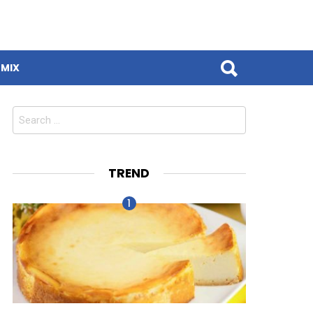
MIX
Search
for:
TREND