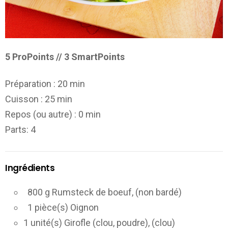
5 ProPoints // 3 SmartPoints
Préparation :
20 min
Cuisson :
25 min
Repos (ou autre) :
0 min
Parts
: 4
Ingrédients
800 g Rumsteck de boeuf, (non bardé)
1 pièce(s) Oignon
1 unité(s) Girofle (clou, poudre), (clou)