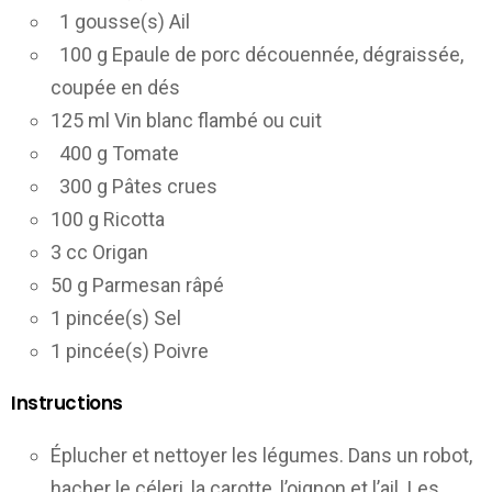
1 gousse(s) Ail
100 g Epaule de porc découennée, dégraissée,
coupée en dés
125 ml Vin blanc flambé ou cuit
400 g Tomate
300 g Pâtes crues
100 g Ricotta
3 cc Origan
50 g Parmesan râpé
1 pincée(s) Sel
1 pincée(s) Poivre
Instructions
Éplucher et nettoyer les légumes. Dans un robot,
hacher le céleri, la carotte, l’oignon et l’ail. Les