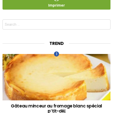
Imprimer
Search
for:
TREND
Gâteau minceur au fromage blanc spécial
p’tit-déj