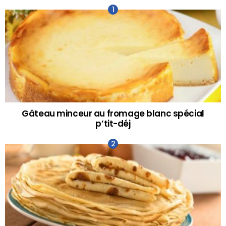
Gâteau minceur au fromage blanc spécial
p’tit-déj