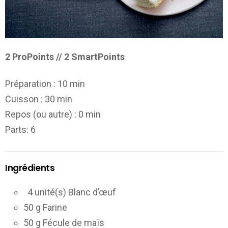
2 ProPoints // 2 SmartPoints
Préparation :
10 min
Cuisson :
30 min
Repos (ou autre) :
0 min
Parts
: 6
Ingrédients
4 unité(s) Blanc d’œuf
50 g Farine
50 g Fécule de maïs