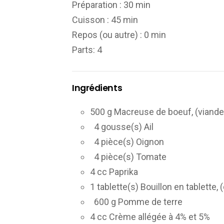
Préparation :
30 min
Cuisson :
45 min
Repos (ou autre) :
0 min
Parts
: 4
Ingrédients
500 g Macreuse de boeuf, (viand
4 gousse(s) Ail
4 pièce(s) Oignon
4 pièce(s) Tomate
4 cc Paprika
1 tablette(s) Bouillon en tablette
600 g Pomme de terre
4 cc Crème allégée à 4% et 5%