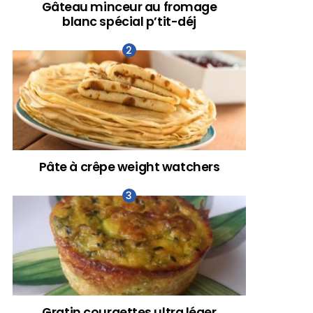
Gâteau minceur au fromage
blanc spécial p’tit-déj
Pâte à crêpe weight watchers
Gratin courgettes ultra léger