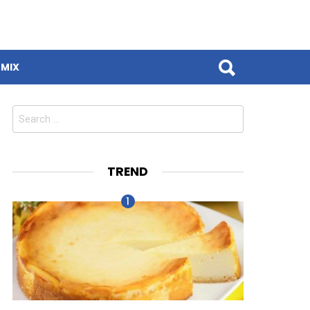
MIX
Search
for:
TREND