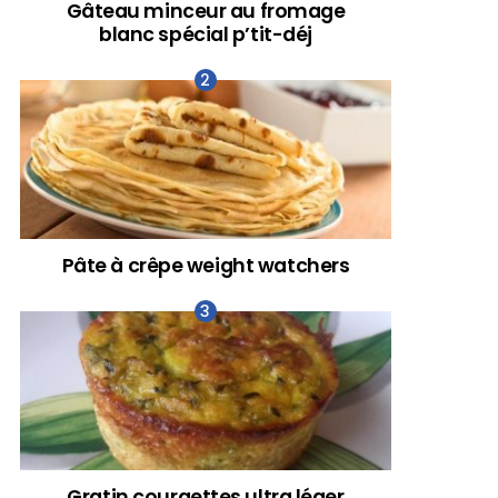
Gâteau minceur au fromage
blanc spécial p’tit-déj
Pâte à crêpe weight watchers
Gratin courgettes ultra léger