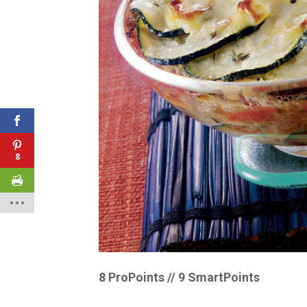
8
8 ProPoints // 9 SmartPoints