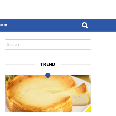
MIX
Search
for:
TREND