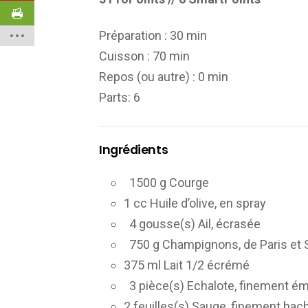
Préparation :
30 min
Cuisson :
70 min
Repos (ou autre) :
0 min
Parts
: 6
Ingrédients
1500 g Courge
1 cc Huile d’olive, en spray
4 gousse(s) Ail, écrasée
750 g Champignons, de Paris et
375 ml Lait 1/2 écrémé
3 pièce(s) Echalote, finement 
2 feuilles(s) Sauge, finement h