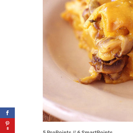
8
5 ProPoints // 6 SmartPoints