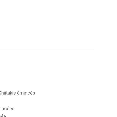
 Shiitakis émincés
émincées
achée