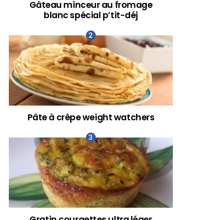
Gâteau minceur au fromage
blanc spécial p’tit-déj
Pâte à crêpe weight watchers
Gratin courgettes ultra léger