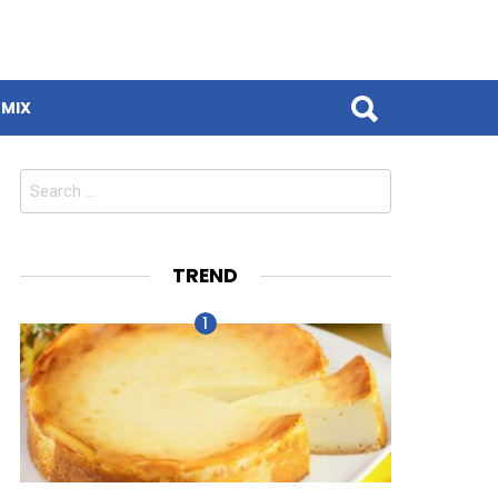
MIX
Search
for:
TREND