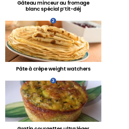
Gâteau minceur au fromage
blanc spécial p’tit-déj
Pâte à crêpe weight watchers
Gratin courgettes ultra léger