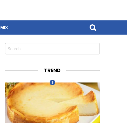
MIX
Search
for:
TREND