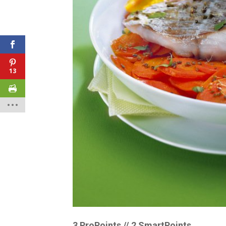
13
3 ProPoints // 2 SmartPoints