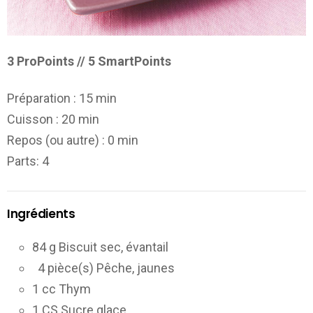
3 ProPoints // 5 SmartPoints
Préparation :
15 min
Cuisson :
20 min
Repos (ou autre) :
0 min
Parts
: 4
Ingrédients
84 g Biscuit sec, évantail
4 pièce(s) Pêche, jaunes
1 cc Thym
1 CS Sucre glace