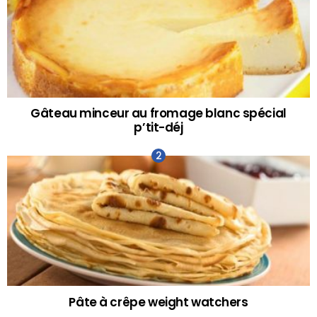
Gâteau minceur au fromage blanc spécial
p’tit-déj
Pâte à crêpe weight watchers