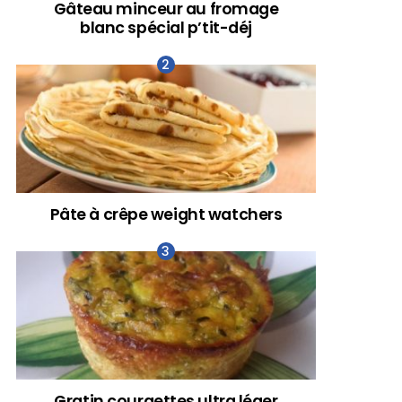
Gâteau minceur au fromage
blanc spécial p’tit-déj
Pâte à crêpe weight watchers
Gratin courgettes ultra léger