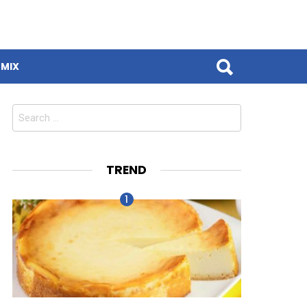
MIX
Search
for:
TREND