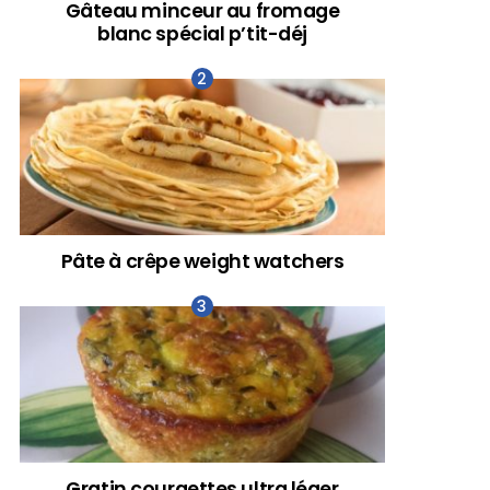
Gâteau minceur au fromage
blanc spécial p’tit-déj
Pâte à crêpe weight watchers
Gratin courgettes ultra léger