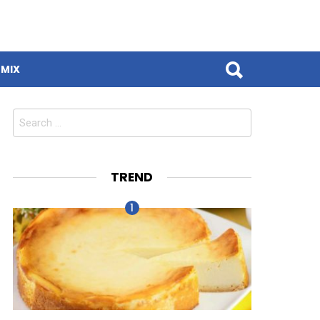
MIX
Search
for:
TREND