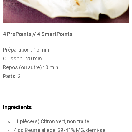
4 ProPoints // 4 SmartPoints
Préparation :
15 min
Cuisson :
20 min
Repos (ou autre) :
0 min
Parts
: 2
Ingrédients
1 pièce(s) Citron vert, non traité
4 cc Beurre allégé, 39-41% MG, demi-sel