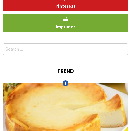
Pinterest
Imprimer
Search
for:
TREND