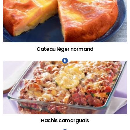
Gâteau léger normand
Hachis camarguais