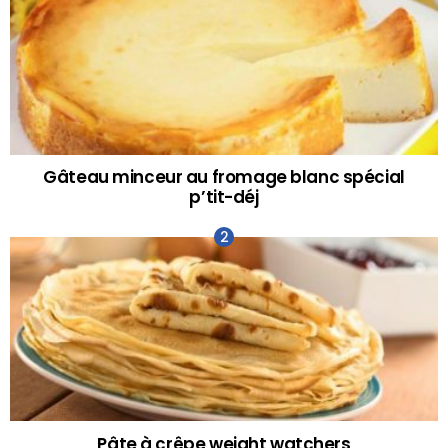
Gâteau minceur au fromage blanc spécial
p’tit-déj
Pâte à crêpe weight watchers