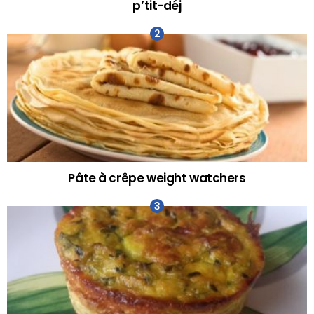
p’tit-déj
Pâte à crêpe weight watchers