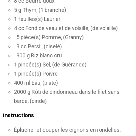
8 cc Beurre doux
5 g Thym, (1 branche)
1 feuilles(s) Laurier
4 cc Fond de veau et de volaille, (de volaille)
5 pièce(s) Pomme, (Granny)
3 cc Persil, (ciselé)
300 g Riz blanc cru
1 pincée(s) Sel, (de Guérande)
1 pincée(s) Poivre
400 ml Eau, (plate)
2000 g Rôti de dindonneau dans le filet sans
barde, (dinde)
Instructions
Éplucher et couper les oignons en rondelles.