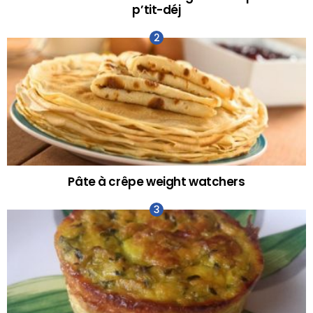
p’tit-déj
Pâte à crêpe weight watchers