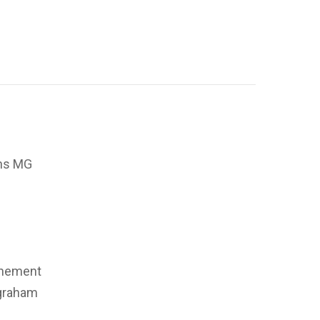
sans MG
 finement
s graham