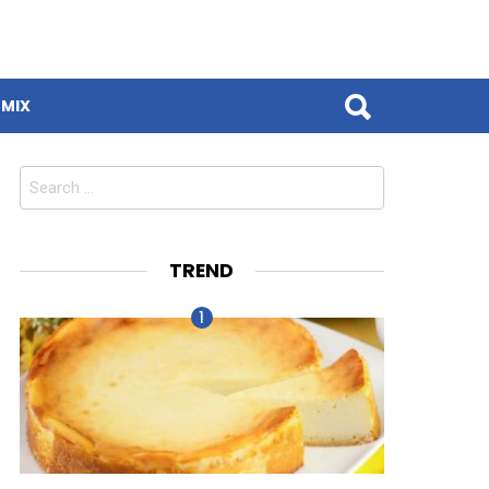
MIX
Search
for:
TREND