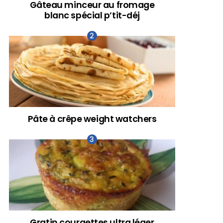
Gâteau minceur au fromage
blanc spécial p’tit-déj
Pâte à crêpe weight watchers
Gratin courgettes ultra léger