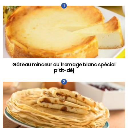
Gâteau minceur au fromage blanc spécial
p’tit-déj