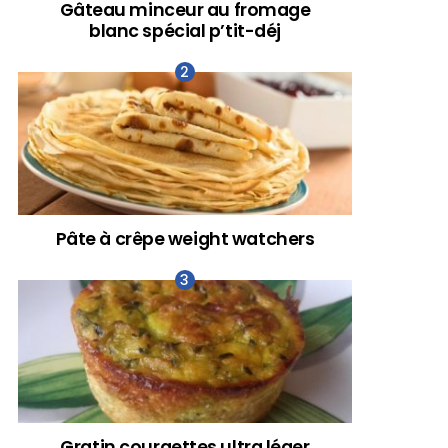
Gâteau minceur au fromage
blanc spécial p’tit-déj
Pâte à crêpe weight watchers
Gratin courgettes ultra léger