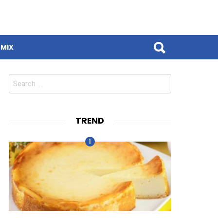
MIX
Search
for:
TREND