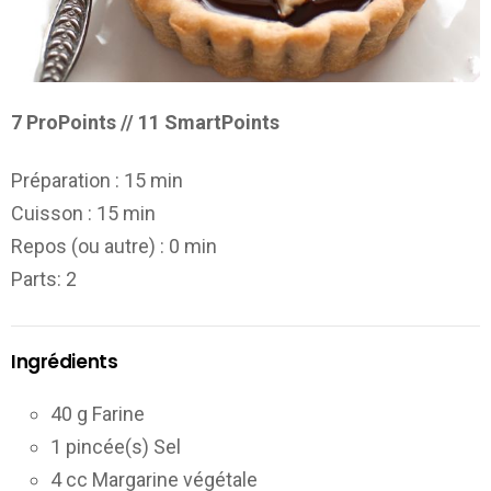
7 ProPoints // 11 SmartPoints
Préparation :
15 min
Cuisson :
15 min
Repos (ou autre) :
0 min
Parts
: 2
Ingrédients
40 g Farine
1 pincée(s) Sel
4 cc Margarine végétale