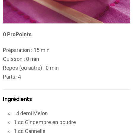
0 ProPoints
Préparation :
15 min
Cuisson :
0 min
Repos (ou autre) :
0 min
Parts
: 4
Ingrédients
4 demi Melon
1 cc Gingembre en poudre
1 cc Cannelle