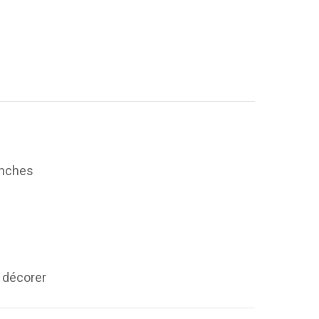
ranches
r décorer