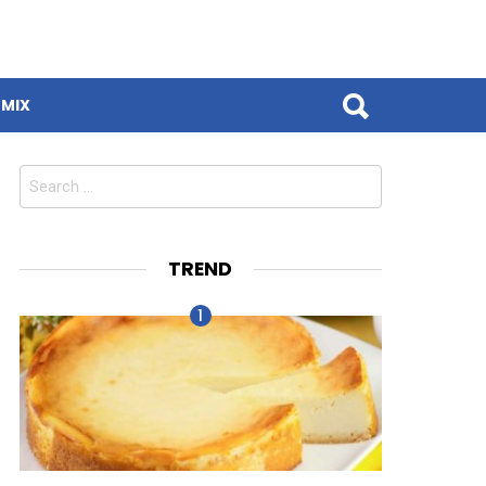
MIX
Search
for:
TREND