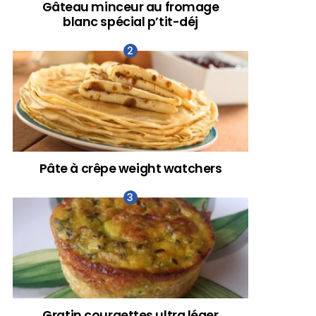
Gâteau minceur au fromage
blanc spécial p’tit-déj
Pâte à crêpe weight watchers
Gratin courgettes ultra léger