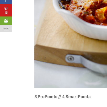
13
3 ProPoints // 4 SmartPoints