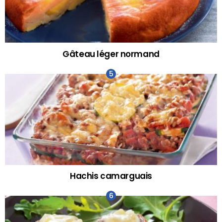
Gâteau léger normand
Hachis camarguais