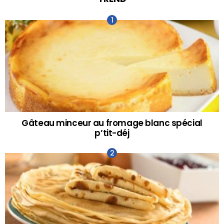
Gâteau minceur au fromage blanc spécial
p’tit-déj