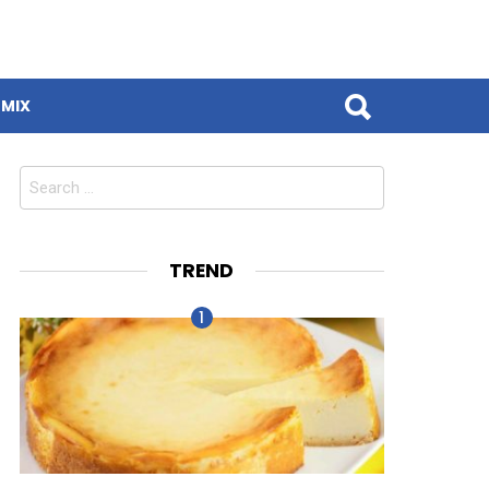
MIX
Search
for:
TREND