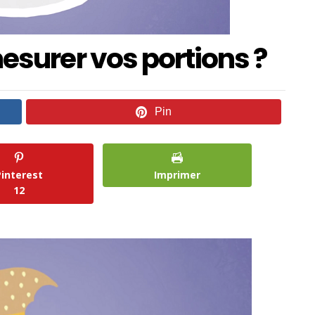
urer vos portions ?
Pin
Pinterest
Imprimer
12