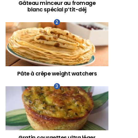
Gâteau minceur au fromage
blanc spécial p’tit-déj
Pâte à crêpe weight watchers
Gratin courgettes ultra léger