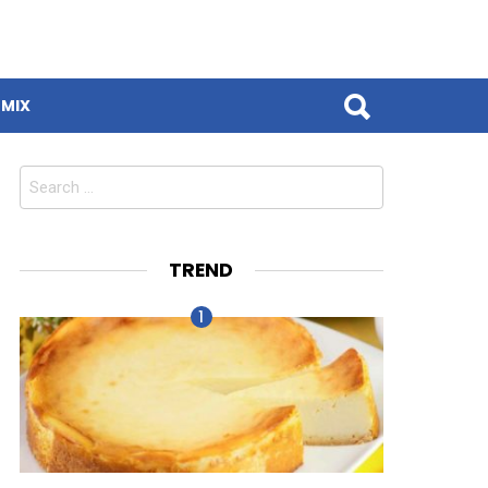
MIX
Search
for:
TREND