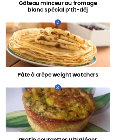
Gâteau minceur au fromage
blanc spécial p’tit-déj
Pâte à crêpe weight watchers
Gratin courgettes ultra léger