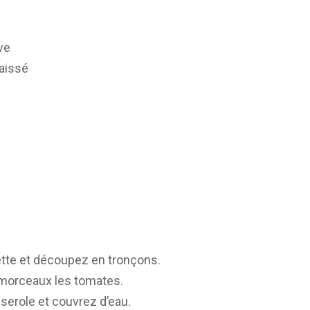
ve
raissé
ette et découpez en tronçons.
morceaux les tomates.
erole et couvrez d’eau.