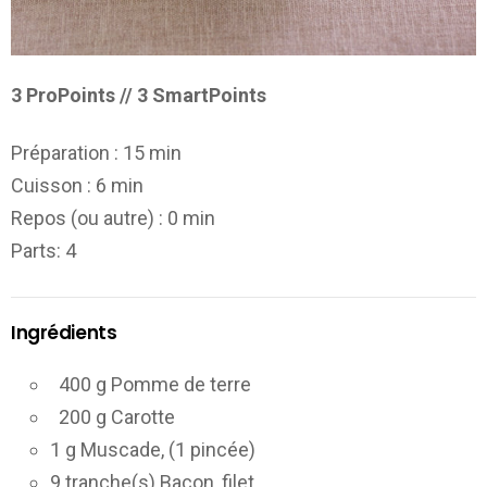
3 ProPoints // 3 SmartPoints
Préparation :
15 min
Cuisson :
6 min
Repos (ou autre) :
0 min
Parts
: 4
Ingrédients
400 g Pomme de terre
200 g Carotte
1 g Muscade, (1 pincée)
9 tranche(s) Bacon, filet