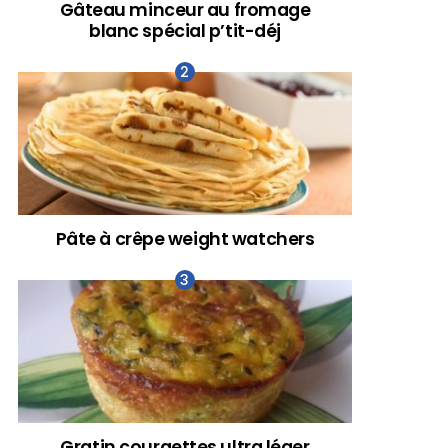
Gâteau minceur au fromage
blanc spécial p’tit-déj
Pâte à crêpe weight watchers
Gratin courgettes ultra léger