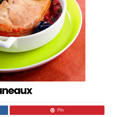
runeaux
Pin