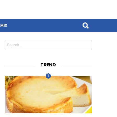
MIX
Search
for:
TREND