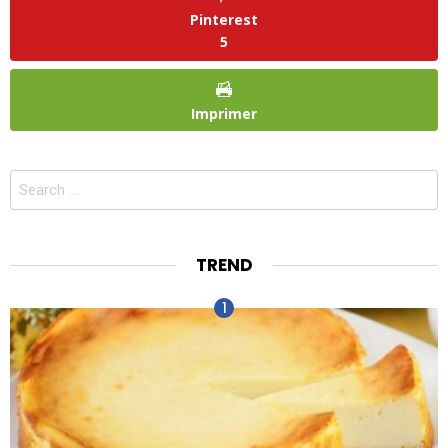
Pinterest
5
Imprimer
Search
for:
TREND