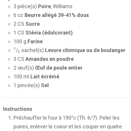
3 pièce(s)
Poire
, Williams
6 cc
Beurre allégé 39-41% doux
2 CS
Sucre
1 CS
Stévia (édulcorant)
100 g
Farine
1
/
sachet(s)
Levure chimique ou de boulanger
2
3 CS
Amandes en poudre
2 œuf(s)
Œuf de poule entier
100 ml
Lait écrémé
1 pincée(s)
Sel
Instructions
Préchauffer le four à 190°c (Th. 6/7). Peler les
poires, enlever le coeur et les couper en quatre