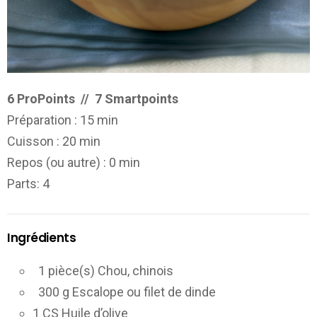
6
ProPoints // 7 Smartpoints
Préparation :
15 min
Cuisson :
20 min
Repos (ou autre) :
0 min
Parts
: 4
Ingrédients
1 pièce(s) Chou, chinois
300 g Escalope ou filet de dinde
1 CS Huile d’olive