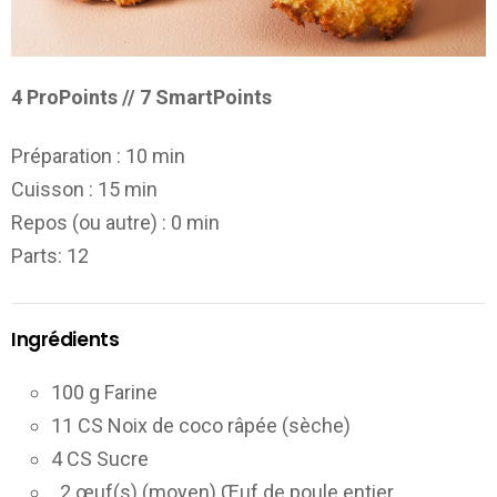
4 ProPoints // 7 SmartPoints
Préparation :
10 min
Cuisson :
15 min
Repos (ou autre) :
0 min
Parts
: 12
Ingrédients
100 g Farine
11 CS Noix de coco râpée (sèche)
4 CS Sucre
2 œuf(s) (moyen) Œuf de poule entier