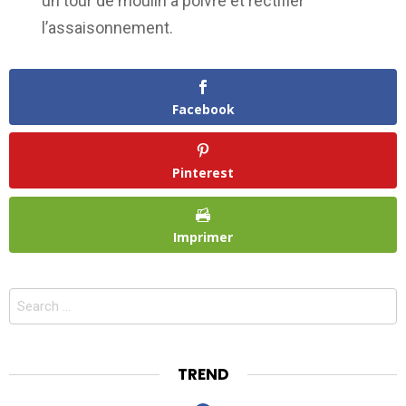
un tour de moulin à poivre et rectifier
l’assaisonnement.
Facebook
Pinterest
Imprimer
Search
for:
TREND