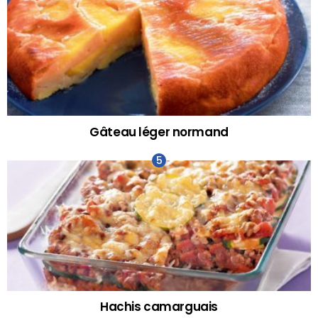
Gâteau léger normand
Hachis camarguais