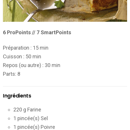
6 ProPoints // 7 SmartPoints
Préparation :
15 min
Cuisson :
50 min
Repos (ou autre) :
30 min
Parts
: 8
Ingrédients
220 g Farine
1 pincée(s) Sel
1 pincée(s) Poivre