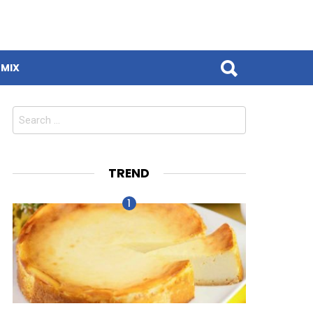
MIX
Search
for:
TREND