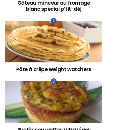
Gâteau minceur au fromage
blanc spécial p’tit-déj
Pâte à crêpe weight watchers
Gratin courgettes ultra léger