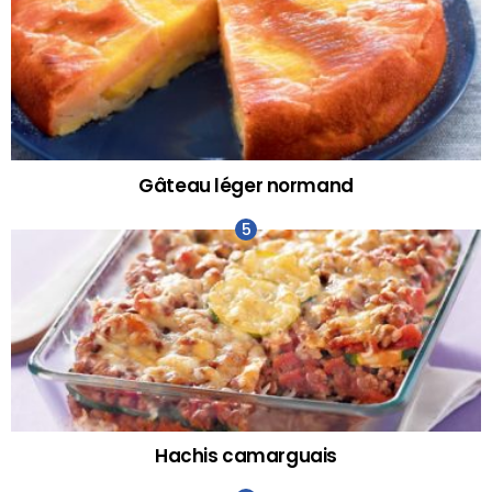
Gâteau léger normand
Hachis camarguais